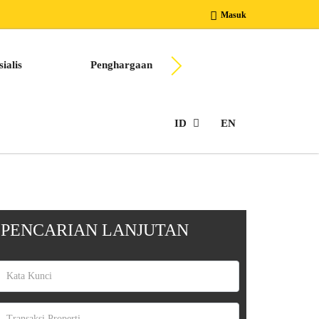
Masuk
ialis
Penghargaan
Berkarir Bersama Kam
ID
EN
PENCARIAN LANJUTAN
Transaksi Properti