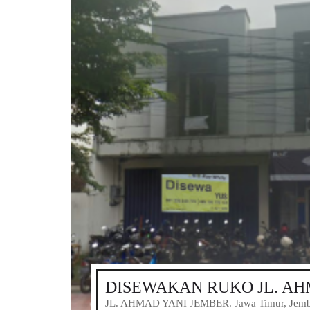
DISEWAKAN RUKO JL. AH
JL. AHMAD YANI JEMBER. Jawa Timur, Jembe