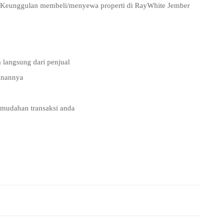
t Keunggulan membeli/menyewa properti di RayWhite Jember
 langsung dari penjual
manannya
emudahan transaksi anda