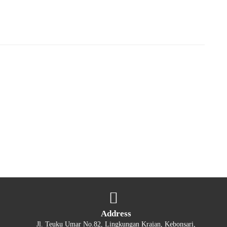
Address
Jl. Teuku Umar No.82, Lingkungan Krajan, Kebonsari,