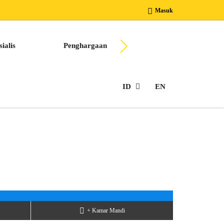
Masuk
ialis
Penghargaan
Berkarir Bersama Kam
ID
EN
+ Kamar Mandi