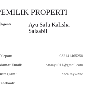
PEMILIK PROPERTI
Ayu Safa Kalisha
Salsabil
Telepon:
082141465258
Alamat Email:
safaayu911@gmail.com
Instagram:
caca.raywhite
Facebook: