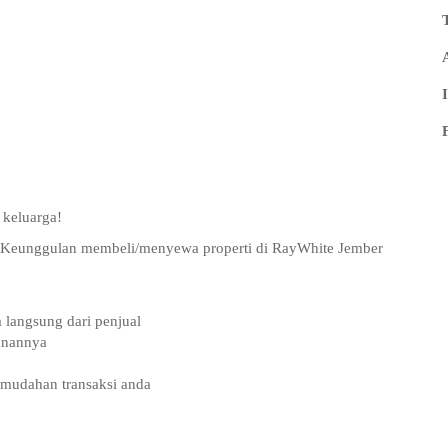
 keluarga!
t Keunggulan membeli/menyewa properti di RayWhite Jember
 langsung dari penjual
manannya
emudahan transaksi anda