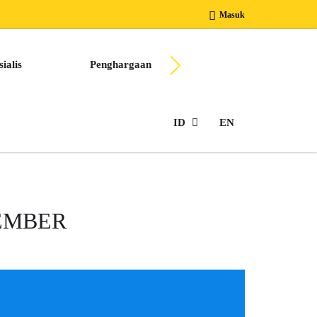
Masuk
ialis
Penghargaan
Berkarir Bersama Kam
ID
EN
JEMBER