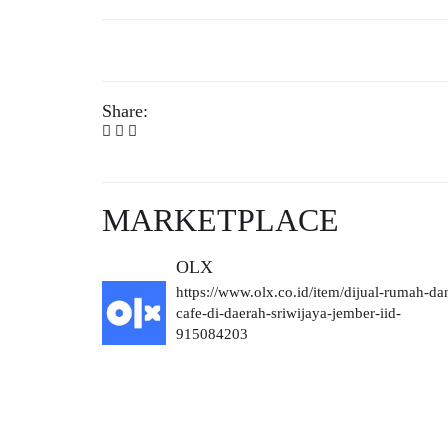
Share:
MARKETPLACE
OLX
https://www.olx.co.id/item/dijual-rumah-da
cafe-di-daerah-sriwijaya-jember-iid-
915084203