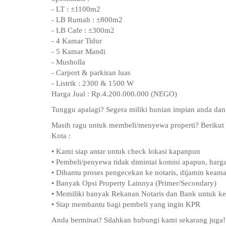
- LT : ±1100m2
- LB Rumah : ±800m2
- LB Cafe : ±300m2
- 4 Kamar Tidur
- 5 Kamar Mandi
- Musholla
- Carport & parkiran luas
- Listrik : 2300 & 1500 W
Harga Jual : Rp.4.200.000.000 (NEGO)
Tunggu apalagi? Segera miliki hunian impian anda dan
Masih ragu untuk membeli/menyewa properti? Beriku
Kota :
• Kami siap antar untuk check lokasi kapanpun
• Pembeli/penyewa tidak dimintai komisi apapun, harga
• Dibantu proses pengecekan ke notaris, dijamin kea
• Banyak Opsi Property Lainnya (Primer/Secondary)
• Memiliki banyak Rekanan Notaris dan Bank untuk k
• Siap membantu bagi pembeli yang ingin KPR
Anda berminat? Silahkan hubungi kami sekarang juga!