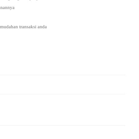
manannya
emudahan transaksi anda