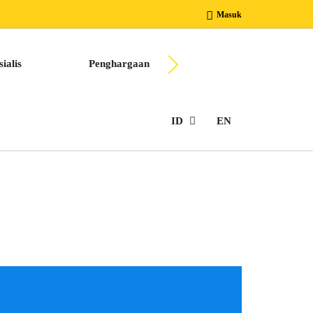
Masuk
ialis
Penghargaan
Berkarir Bersama Kam
ID
EN