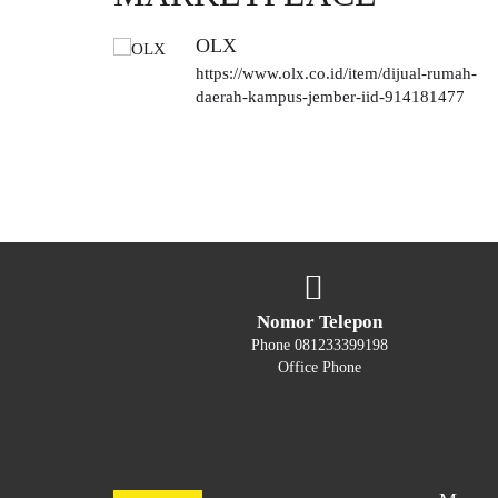
OLX
https://www.olx.co.id/item/dijual-rumah-
daerah-kampus-jember-iid-914181477
Nomor Telepon
Phone 081233399198
Office Phone