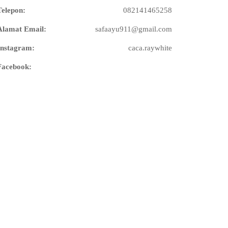
Telepon:
082141465258
Alamat Email:
safaayu911@gmail.com
Instagram:
caca.raywhite
Facebook: