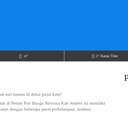
2
m
2+ Kamar Tidur
n asri namun di dekat pusat kota?
etak di Perum Puri Bunga Nirwana Kab Jember ini memiliki
ekatan dengan beberapa pusat perbelanjaan, institusi